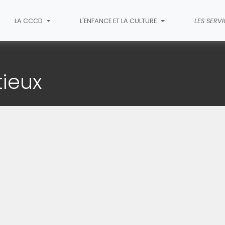
LA CCCD
L'ENFANCE ET LA CULTURE
LES SERV
terie de Festieux
tieux
(C