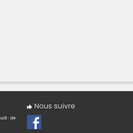
rte sur OpenStreetMap »
Nous suivre
udi : de