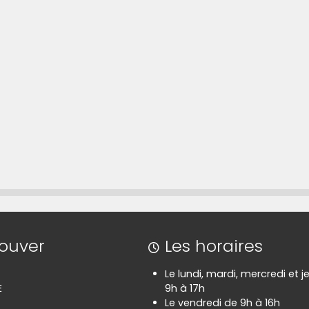
 lien qui permet d'accéder directement à cette ca
rouver
Les horaires
Le lundi, mardi, mercredi et je
E
9h à 17h
Le vendredi de 9h à 16h