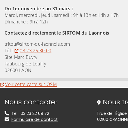
Du 1er novembre au 31 mars :
Mardi, mercredi, jeudi, samedi : 9h à 13h et 14h à 17h
Dimanche : 9h à 12h
Contactez directement le SIRTOM du Laonnois
tritou@sirtom-du-laonnois.com
Tél :
03 23 26 80 00
Site Marc Buvry
Faubourg de Leuilly
02000 LAON
Evitez la carte interactive ci-après et aller au
Voir cette carte sur OSM
Informations de contact
Nous contacter
Nous t
Tel : 03 23 22 69 72
1 rue de l'Église
Formulaire de contact
02160 CRAONN