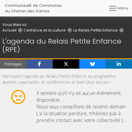
Communauté de Communes
Menu
du Chemin des Dames
Vous êtes ici :
L'ag
Accueil
L'enfance et la culture
Le Relais Petite Enfance
L'agenda du Relais Petite Enfance
(RPE)
Partagez
Parcourez l'agenda du Relais Petite Enfance au programme :
ateliers, spectacles et conférences et bien plus encore !
Il semble qu'il n'y ait aucun événement
disponible ...
Nous vous conseillons de revenir demain
( si la situation perdure, n'hésitez pas à
prendre contact avec votre collectivité ).