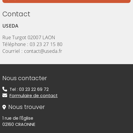
à la Fibre Optique » intégrée ci-après et aller
au lien qui permet de visionner cette vidéo
Contact
sur Youtube
USEDA
Rue Turgot 02007 LAON
Téléphone : 03 23 27 15 80
Courriel : contact@useda.fr
Informations de contact
Nous contacter
Tel : 03 23 22 69 72
Formulaire de contact
Nous trouver
1 rue de l'Église
02160 CRAONNE