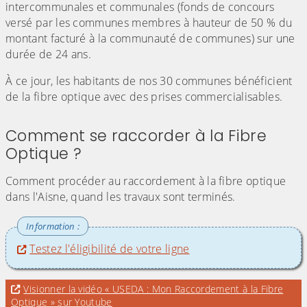
intercommunales et communales (fonds de concours
versé par les communes membres à hauteur de 50 % du
montant facturé à la communauté de communes) sur une
durée de 24 ans.
À ce jour, les habitants de nos 30 communes bénéficient
de la fibre optique avec des prises commercialisables.
Comment se raccorder à la Fibre
Optique ?
Comment procéder au raccordement à la fibre optique
dans l'Aisne, quand les travaux sont terminés.
Testez l'éligibilité de votre ligne
Evitez la vidéo « USEDA : Mon Raccordement
Visionner la vidéo « USEDA : Mon Raccordement à la Fibre
pour accéder à une éventuelle transcriptio
Optique » sur Youtube