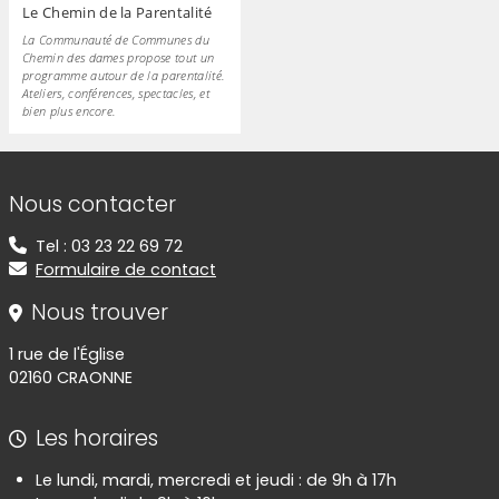
Le Chemin de la Parentalité
La Communauté de Communes du
Chemin des dames propose tout un
programme autour de la parentalité.
Ateliers, conférences, spectacles, et
bien plus encore.
Informations de contact
Nous contacter
Tel : 03 23 22 69 72
Formulaire de contact
Nous trouver
1 rue de l'Église
02160 CRAONNE
Les horaires
Le lundi, mardi, mercredi et jeudi : de 9h à 17h