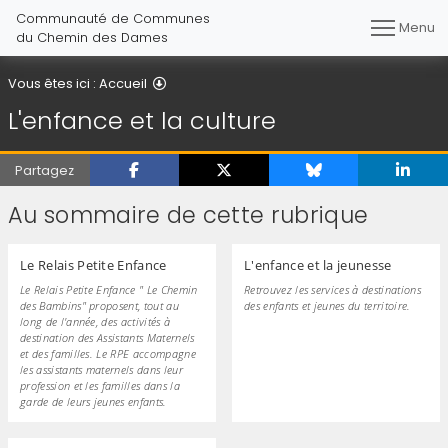
Communauté de Communes
Menu
du Chemin des Dames
L'enfance et la culture
Vous êtes ici :
Accueil
L'enfance et la culture
Partagez
Au sommaire de cette rubrique
Le Relais Petite Enfance
L'enfance et la jeunesse
Le Relais Petite Enfance " Le Chemin
Retrouvez les services à destinations
des Bambins" proposent, tout au
des enfants et jeunes du territoire.
long de l'année, des activités à
destination des Assistants Maternels
et des familles. Le RPE accompagne
les assistants maternels dans leur
profession et les familles dans la
garde de leurs jeunes enfants.