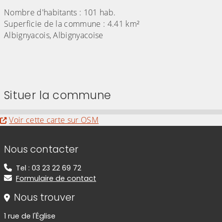
Nombre d'habitants : 101 hab.
Superficie de la commune : 4.41 km²
Albignyacois, Albignyacoise
(Cliquez sur l'image pour l'agrandir)
Situer la commune
Evitez la carte interactive ci-après et aller au
Voir cette carte sur OSM
Informations de contact
Nous contacter
Tel : 03 23 22 69 72
Formulaire de contact
Nous trouver
1 rue de l'Église